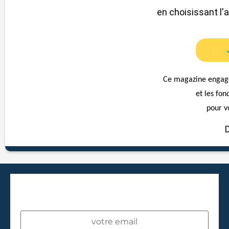
en choisissant l'
Ce magazine engagé
et les fon
pour v
INSCRIVEZ-VOUS À NOTRE
NEWSLETTER !