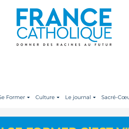
Se Former
Culture
Le journal
Sacré-C
Se Former
Culture
Le journal
Sacré-Cœ