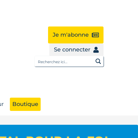
Je m'abonne
Se connecter
œur
Je m'abonne
ur
Boutique