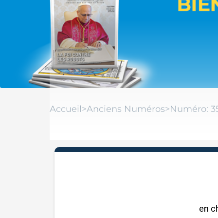
Accueil
>
Anciens Numéros
>
Numéro: 3
en c